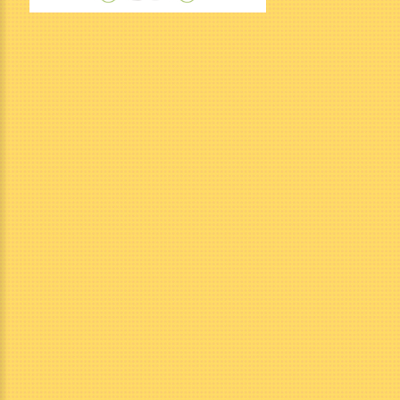
contact@parcfenestre.com
Nos
horaires
Parc municipal ouvert tous les jours 24h/24
(ballades, jeux municipaux : toboggans, balançoires …
). Ouverture des attractions dès avril. Consultez les
horaires des attractions, sur notre calendrier en ligne
!
Horaires des attractions