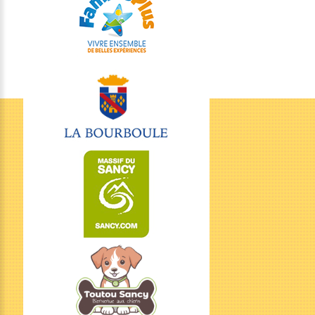
Nous
situer
Avenue Agis Ledru,
63150 La Bourboule
Location de petits trains touristiques
Nous
contacter
06 58 31 69 44