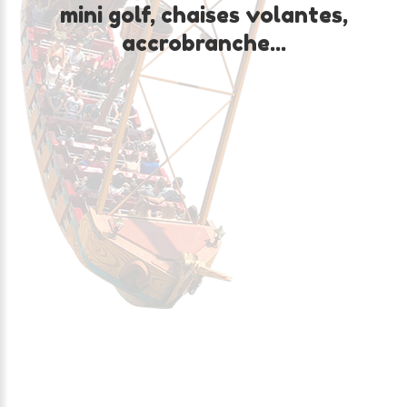
mini
golf,
chaises
volantes,
accrobranche...
Fêtes
ton
anniversaire
chez
nous
!
Ton anniversaire arrive bientôt, alors viens le fêter
au Parc Fenestre. Une table te sera réservée à
partir de 16h avec ton gâteau et tes bougies, des
boissons, ton cadeau surprise et un Bracelet Pass'
pour un accès illimité aux attractions.
Viens fêter ton anniversaire !