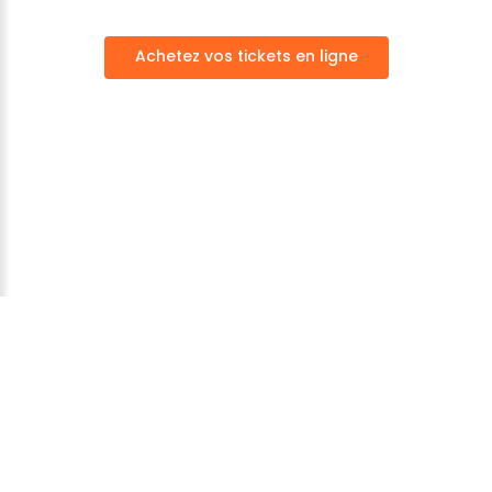
Achetez vos tickets en ligne
Parc Fenestre
©
2026
Mentions légales
-
Données
personnelles
Achetez vos ticket en ligne
Nous rejoindre sur facebook
Notre chaine Youtube
Nous rejoindre sur Tiktok
Nous