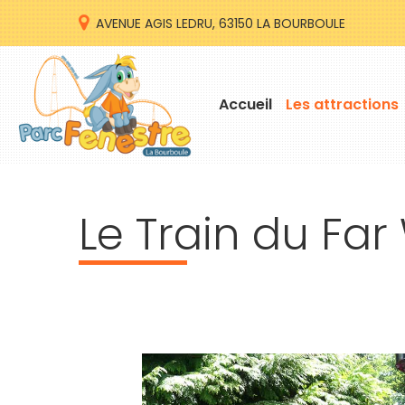
AVENUE AGIS LEDRU, 63150 LA BOURBOULE
Accueil
Les attractions
Le
Train
du
Far