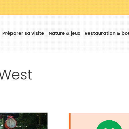
Préparer sa visite
Nature & jeux
Restauration & bo
Horaires
Astuces
Tailles/Âges
West