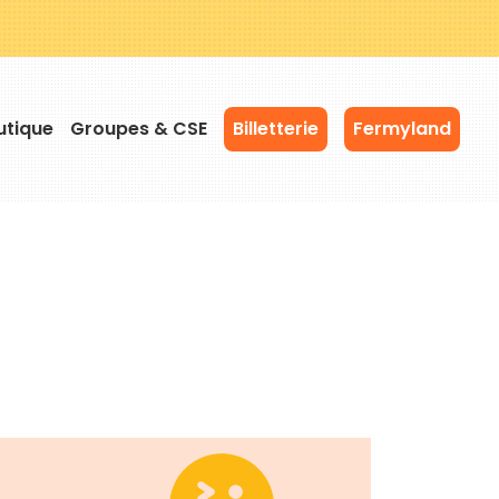
utique
Groupes & CSE
Billetterie
Fermyland