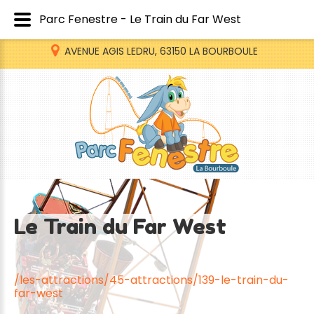
Parc Fenestre - Le Train du Far West
AVENUE AGIS LEDRU, 63150 LA BOURBOULE
Le
Train
du
Far
West
/les-attractions/45-attractions/139-le-train-du-
far-west